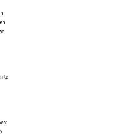
en
een
lan
n te
men:
e