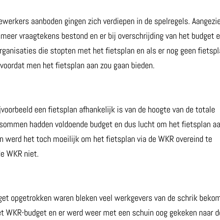
ewerkers aanboden gingen zich verdiepen in de spelregels. Aangezi
 meer vraagtekens bestond en er bij overschrijding van het budget 
rganisaties die stopten met het fietsplan en als er nog geen fietsp
voordat men het fietsplan aan zou gaan bieden.
voorbeeld een fietsplan afhankelijk is van de hoogte van de totale
onsommen hadden voldoende budget en dus lucht om het fietsplan aa
en werd het toch moeilijk om het fietsplan via de WKR overeind te
de WKR niet.
get opgetrokken waren bleken veel werkgevers van de schrik beko
et WKR-budget en er werd weer met een schuin oog gekeken naar d