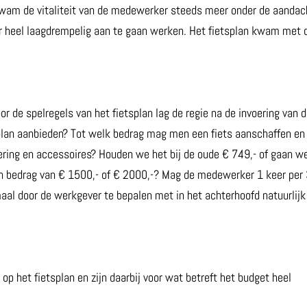
 kwam de vitaliteit van de medewerker steeds meer onder de aandac
ar heel laagdrempelig aan te gaan werken. Het fietsplan kwam met 
r de spelregels van het fietsplan lag de regie na de invoering van 
tsplan aanbieden? Tot welk bedrag mag men een fiets aanschaffen en
ekering en accessoires? Houden we het bij de oude € 749,- of gaan w
en bedrag van € 1500,- of € 2000,-? Mag de medewerker 1 keer per
emaal door de werkgever te bepalen met in het achterhoofd natuurlijk
p het fietsplan en zijn daarbij voor wat betreft het budget heel