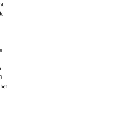
ht
de
de
e
 3
 het